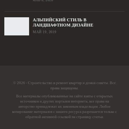
АЛЬПИЙСКИЙ СТИЛЬ В
ЛАНДШАФТНОМ ДИЗАЙНЕ
МАЙ 19, 2019
© 2026 - Строительство и ремонт квартир и домов советы. Все
права защищены.
Все материалы опубликованные на сайте взяты с открытых
источников и других порталов интернета, все права на
авторство принадлежат их законным владельцам. Любое
копирование материалов с нашего ресурса разрешается только с
обратной активной ссылкой на страницу статьи.