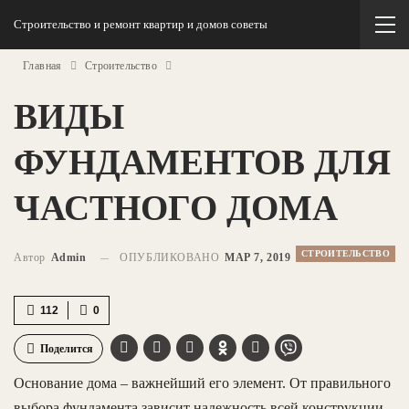
Строительство и ремонт квартир и домов советы
Главная
Строительство
ВИДЫ
ФУНДАМЕНТОВ ДЛЯ
ЧАСТНОГО ДОМА
СТРОИТЕЛЬСТВО
Автор
Admin
ОПУБЛИКОВАНО
МАР 7, 2019
112
0
Поделится
Основание дома – важнейший его элемент. От правильного
выбора фундамента зависит надежность всей конструкции.