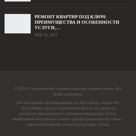
РЕМОНТ КВАРТИР ПОД КЛЮЧ:
ПРЕИМУЩЕСТВА И ОСОБЕННОСТИ
УСЛУГИ,…
ФЕВ 16, 2025
© 2026 - Строительство и ремонт квартир и домов советы. Все
права защищены.
Все материалы опубликованные на сайте взяты с открытых
источников и других порталов интернета, все права на
авторство принадлежат их законным владельцам. Любое
копирование материалов с нашего ресурса разрешается только с
обратной активной ссылкой на страницу статьи.