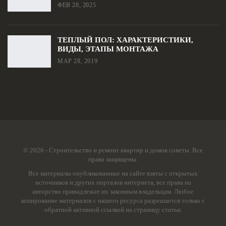
ФЕВ 28, 2025
ТЕПЛЫЙ ПОЛ: ХАРАКТЕРИСТИКИ,
ВИДЫ, ЭТАПЫ МОНТАЖА
МАР 28, 2019
© 2026 - Строительство и ремонт квартир и домов советы. Все
права защищены.
Все материалы опубликованные на сайте взяты с открытых
источников и других порталов интернета, все права на
авторство принадлежат их законным владельцам. Любое
копирование материалов с нашего ресурса разрешается только с
обратной активной ссылкой на страницу статьи.