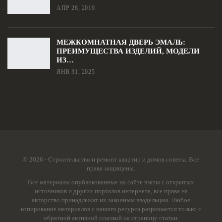
АПР 28, 2019
МЕЖКОМНАТНАЯ ДВЕРЬ ЭМАЛЬ:
ПРЕИМУЩЕСТВА ИЗДЕЛИЙ, МОДЕЛИ
ИЗ…
ЯНВ 31, 2025
© 2026 - Строительство и ремонт квартир и домов советы. Все
права защищены.
Все материалы опубликованные на сайте взяты с открытых
источников и других порталов интернета, все права на
авторство принадлежат их законным владельцам. Любое
копирование материалов с нашего ресурса разрешается только с
обратной активной ссылкой на страницу статьи.