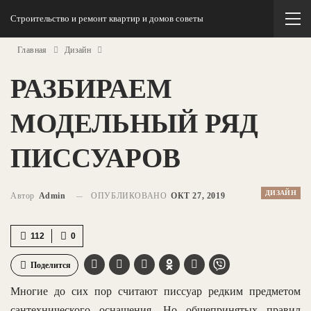
Строительство и ремонт квартир и домов советы
Главная
Дизайн
РАЗБИРАЕМ
МОДЕЛЬНЫЙ РЯД
ПИССУАРОВ
ДИЗАЙН
Автор
Admin
ОПУБЛИКОВАНО
ОКТ 27, 2019
112
0
Поделится
Многие до сих пор считают писсуар редким предметом
сантехнического оснащения. Но общепринятых правил