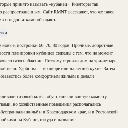
оторые принято называть «кубанец». Риелторы так
ло распространённым. Сайт RMNT расскажет, что же такое
и и недостатками обладают.
новые, постройки 60, 70, 80 годов. Прочные, добротные
ности планировки кубанцев связаны с тем, что на момент
твовало газоснабжение. Поэтому строили дом на три-четыре
ой печи. Удобства — во дворе или на летней кухне. Затем
 обзавестись более комфортным жильём и делали
ливали газовый котёл, обустраивали ванную комнату
твами, но хозяйственные помещения располагались
обустраивали жильё и в Краснодарском крае, и в Ростовской
ройками на Кубани, откуда и название.