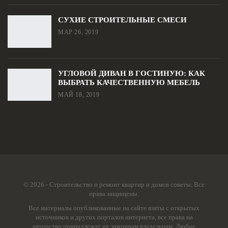
СУХИЕ СТРОИТЕЛЬНЫЕ СМЕСИ
МАР 26, 2019
УГЛОВОЙ ДИВАН В ГОСТИНУЮ: КАК
ВЫБРАТЬ КАЧЕСТВЕННУЮ МЕБЕЛЬ
МАЙ 18, 2019
© 2026 - Строительство и ремонт квартир и домов советы. Все
права защищены.
Все материалы опубликованные на сайте взяты с открытых
источников и других порталов интернета, все права на
авторство принадлежат их законным владельцам. Любое