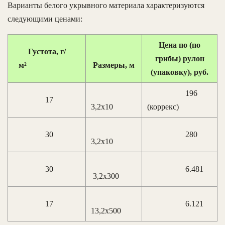
Варианты белого укрывного материала характеризуются
следующими ценами:
Цена по (по
Густота, г/
грибы) рулон
м²
Размеры, м
(упаковку), руб.
196
17
3,2х10
(коррекс)
30
280
3,2х10
30
6.481
3,2х300
17
6.121
13,2х500