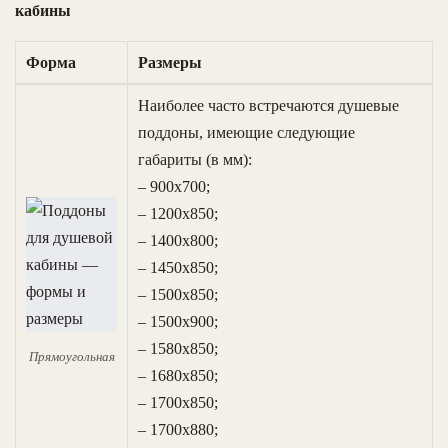
кабины
Форма
Размеры
Наиболее часто встречаются душевые
поддоны, имеющие следующие
габариты (в мм):
– 900х700;
– 1200х850;
– 1400х800;
– 1450х850;
– 1500х850;
– 1500х900;
– 1580х850;
Прямоугольная
– 1680х850;
– 1700х850;
– 1700х880;