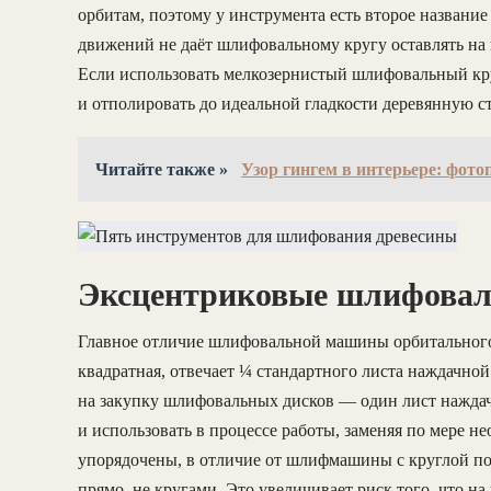
орбитам, поэтому у инструмента есть второе назван
движений не даёт шлифовальному кругу оставлять на
Если использовать мелкозернистый шлифовальный кр
и отполировать до идеальной гладкости деревянную с
Читайте также »
Узор гингем в интерьере: фот
Эксцентриковые шлифова
Главное отличие шлифовальной машины орбитального
квадратная, отвечает ¼ стандартного листа наждачно
на закупку шлифовальных дисков — один лист наждачк
и использовать в процессе работы, заменяя по мере 
упорядочены, в отличие от шлифмашины с круглой п
прямо, не кругами. Это увеличивает риск того, что на