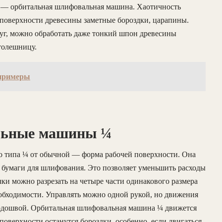
ие — орбитальная шлифовальная машина. Хаотичность
 поверхности древесины заметные бороздки, царапины.
уг, можно обработать даже тонкий шпон древесины
толешницу.
опримеры
льные машины ¼
 типа ¼ от обычной — форма рабочей поверхности. Она
й бумаги для шлифования. Это позволяет уменьшить расходы
и можно разрезать на четыре части одинакового размера
необходимости. Управлять можно одной рукой, но движения
одошвой. Орбитальная шлифовальная машина ¼ движется
 поверхности останутся бороздки, особенно, если двигаться