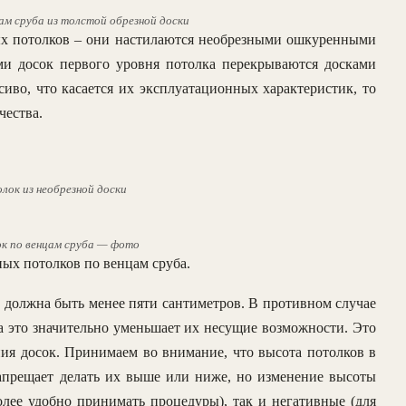
м сруба из толстой обрезной доски
ых потолков – они настилаются необрезными ошкуренными
ми досок первого уровня потолка перекрываются досками
сиво, что касается их эксплуатационных характеристик, то
чества.
ок из необрезной доски
к по венцам сруба — фото
ых потолков по венцам сруба.
е должна быть менее пяти сантиметров. В противном случае
а это значительно уменьшает их несущие возможности. Это
ения досок. Принимаем во внимание, что высота потолков в
запрещает делать их выше или ниже, но изменение высоты
лее удобно принимать процедуры), так и негативные (для