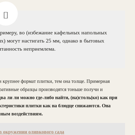
римеру, во (избежание кафельных напольных
 могут настигать 25 мм, однако в бытовых
итанность неприемлема.
и крупнее формат плитки, тем она толще. Примерная
оративные образцы производятся тоньше получи и
а ли ли можно где-либо найти, (на)столь(ко) как при
ктеристики плитки как на блюдце снижаются. Она
вным воздействиям.
в окружении оливкового сада