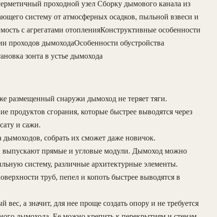
 герметичный проходной узел Сборку дымового канала из
ающего систему от атмосферных осадков, пыльной взвеси и
мость с агрегатами отопленияКонструктивные особенности
ии проходов дымоходаОсобенности обустройства
ановка зонта в устье дымохода
же размещенный снаружи дымоход не теряет тяги.
е продуктов сгорания, которые быстрее выводятся через
сату и сажи.
дымоходов, собрать их сможет даже новичок.
 выпускают прямые и угловые модули. Дымоход можно
пильную систему, различные архитектурные элементы.
оверхности труб, пепел и копоть быстрее выводятся в
 вес, а значит, для нее проще создать опору и не требуется
ного дымохода. Ее можно крепить к перекрытиям и стенам,