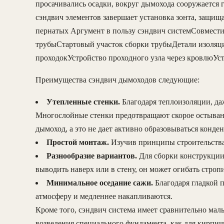
просачивались осадки, вокруг дымохода сооружается
сэндвич элементов завершает установка зонта, защищ
пернатых Аргумент в пользу сэндвич системСовмести
трубыСтартовый участок сборки трубыДетали изоляц
проходокУстройство проходного узла через кровлюУст
Преимущества сэндвич дымоходов следующие:
Утепленные стенки.
Благодаря теплоизоляции, да
Многослойные стенки предотвращают скорое остывани
дымоход, а это не дает активно образовываться конден
Простой монтаж.
Изучив принципы строительства 
Разнообразие вариантов.
Для сборки конструкции
выводить наверх или в стену, он может огибать стро
Минимальное оседание сажи.
Благодаря гладкой п
атмосферу и медленнее накапливаются.
Кроме того, сэндвич система имеет сравнительно малый
возведения специального фундамента, как для кирпич