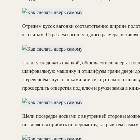
Отрежем кусок вагонки соответственно ширине полот
к тесинам. Отрезаем вагонку одного размера, вставл
Планку следовать планкой, обшиваем всю дверь. После
шлифовальную машинку и отшлифуем грани двери до п
Перевернём янус планками вниз и тщательно отшлиф
просверлить отверстия под ключ и ручки замка в книж
Щели посередке досками с внутренней стороны можно
позволяется прибить по периметру, закрыв тем самым