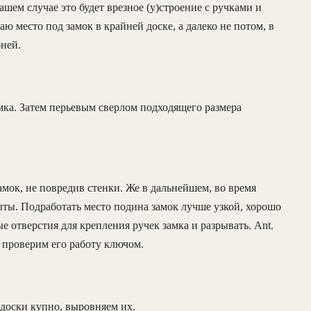
ашем случае это будет врезное (у)строение с ручками и
заю место под замок в крайней доске, а далеко не потом, в
бней.
амка. Затем перьевым сверлом подходящего размера
мок, не повредив стенки. Же в дальнейшем, во время
ыты. Подработать место подина замок лучше узкой, хорошо
е отверстия для крепления ручек замка и разрывать. Ant.
и проверим его работу ключом.
доски купно, выровняем их.