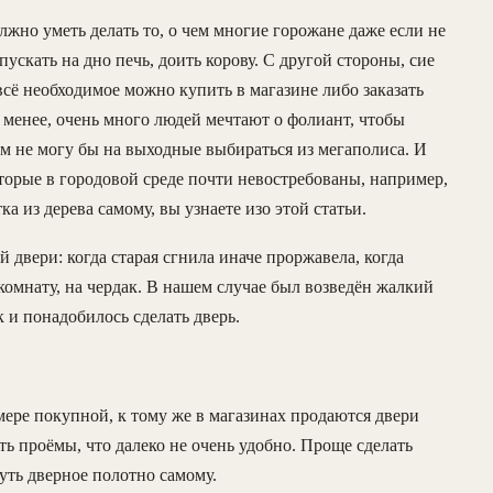
жно уметь делать то, о чем многие горожане даже если не
ускать на дно печь, доить корову. С другой стороны, сие
а всё необходимое можно купить в магазине либо заказать
менее, очень много людей мечтают о фолиант, чтобы
ым не могу бы на выходные выбираться из мегаполиса. И
оторые в городовой среде почти невостребованы, например,
ка из дерева самому, вы узнаете изо этой статьи.
 двери: когда старая сгнила иначе проржавела, когда
 комнату, на чердак. В нашем случае был возведён жалкий
к и понадобилось сделать дверь.
мере покупной, к тому же в магазинах продаются двери
ь проёмы, что далеко не очень удобно. Проще сделать
дуть дверное полотно самому.