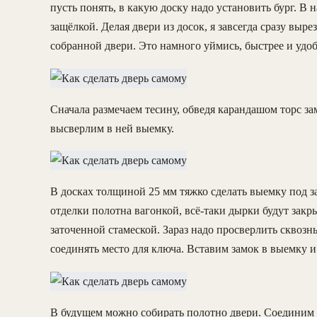
пусть понять, в какую доску надо установить бург. В н
защёлкой. Делая двери из досок, я завсегда сразу выре
собранной двери. Это намного уймись, быстрее и удо
Сначала размечаем тесину, обведя карандашом торс з
высверлим в ней выемку.
В досках толщиной 25 мм тяжко сделать выемку под за
отделки полотна вагонкой, всё-таки дырки будут закр
заточенной стамеской. Зараз надо просверлить сквозны
соединять место для ключа. Вставим замок в выемку 
В будущем можно собирать полотно двери. Соединим 