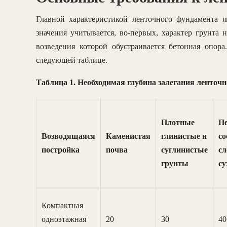
Главной характеристикой ленточного фундамента я
значения учитывается, во-первых, характер грунта 
возведения которой обустраивается бетонная опо
следующей таблице.
Таблица 1. Необходимая глубина залегания ленточн
Плотные
Пе
Возводящаяся
Каменистая
глинистые и
со
постройка
почва
суглинистые
с
грунты
су
Компактная
одноэтажная
20
30
40