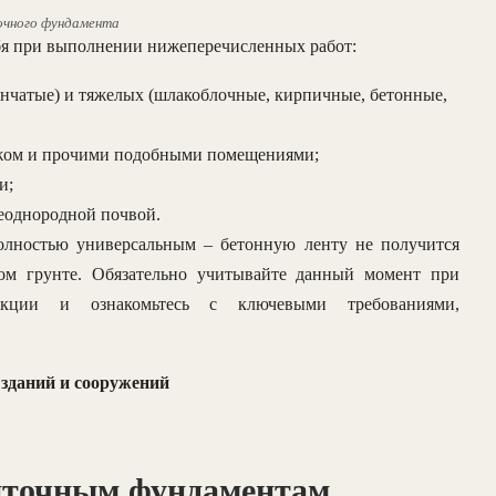
очного фундамента
я при выполнении нижеперечисленных работ:
енчатые) и тяжелых (шлакоблочные, кирпичные, бетонные,
ажом и прочими подобными помещениями;
и;
еоднородной почвой.
полностью универсальным – бетонную ленту не получится
ном грунте. Обязательно учитывайте данный момент при
рукции и ознакомьтесь с ключевыми требованиями,
 зданий и сооружений
нточным фундаментам