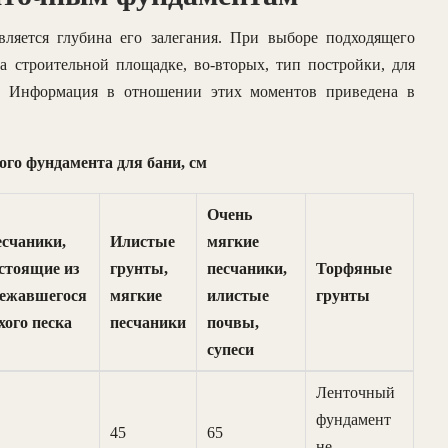
вляется глубина его залегания. При выборе подходящего
на строительной площадке, во-вторых, тип постройки, для
ра. Информация в отношении этих моментов приведена в
ого фундамента для бани, см
Очень
счаники,
Илистые
мягкие
стоящие из
грунты,
песчаники,
Торфяные
лежавшегося
мягкие
илистые
грунты
хого песка
песчаники
почвы,
супеси
Ленточный
фундамент
45
65
не