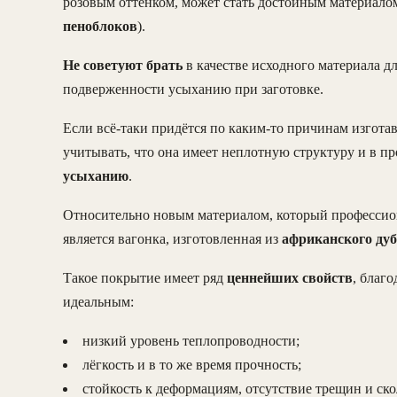
розовым оттенком, может стать достойным материалом
пеноблоков
).
Не советуют брать
в качестве исходного материала дл
подверженности усыханию при заготовке.
Если всё-таки придётся по каким-то причинам изготав
учитывать, что она имеет неплотную структуру и в п
усыханию
.
Относительно новым материалом, который профессион
является вагонка, изготовленная из
африканского ду
Такое покрытие имеет ряд
ценнейших свойств
, благ
идеальным:
низкий уровень теплопроводности;
лёгкость и в то же время прочность;
стойкость к деформациям, отсутствие трещин и ск