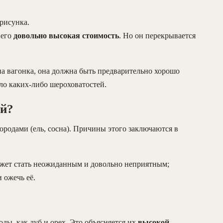
рисунка.
 его
довольно высокая стоимость
. Но он перекрывается
на вагонка, она должна быть предварительно хорошо
ло каких-либо шероховатостей.
ой?
родами (ель, сосна). Причины этого заключаются в
ожет стать неожиданным и довольно неприятным;
 ожечь её.
ды, как дуб и орех. Это объясняется их
высокой