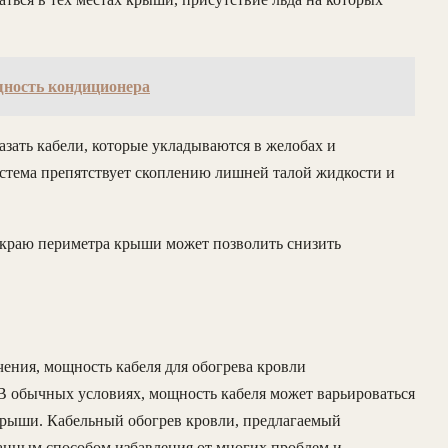
щность кондиционера
зать кабели, которые укладываются в желобах и
система препятствует скоплению лишней талой жидкости и
 краю периметра крыши может позволить снизить
чения, мощность кабеля для обогрева кровли
 В обычных условиях, мощность кабеля может варьироваться
 крыши. Кабельный обогрев кровли, предлагаемый
анным способом избавления от многих проблем и