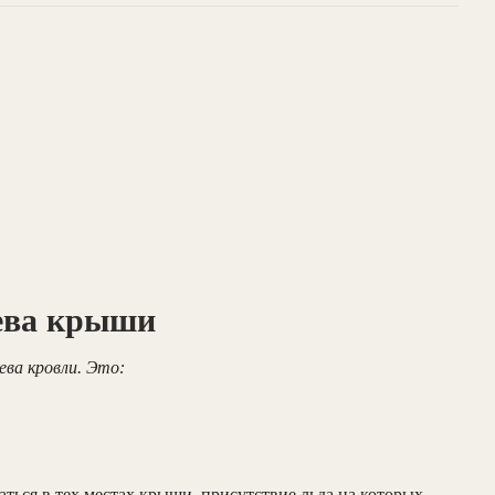
ева крыши
ева кровли. Это:
ться в тех местах крыши, присутствие льда на которых