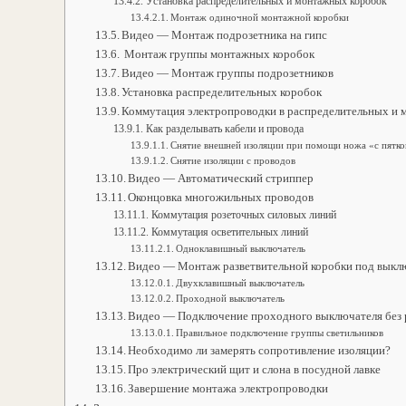
Установка распределительных и монтажных коробок
Монтаж одиночной монтажной коробки
Видео — Монтаж подрозетника на гипс
Монтаж группы монтажных коробок
Видео — Монтаж группы подрозетников
Установка распределительных коробок
Коммутация электропроводки в распределительных и
Как разделывать кабели и провода
Снятие внешней изоляции при помощи ножа «с пятк
Снятие изоляции с проводов
Видео — Автоматический стриппер
Оконцовка многожильных проводов
Коммутация розеточных силовых линий
Коммутация осветительных линий
Одноклавишный выключатель
Видео — Монтаж разветвительной коробки под выкл
Двухклавишный выключатель
Проходной выключатель
Видео — Подключение проходного выключателя без 
Правильное подключение группы светильников
Необходимо ли замерять сопротивление изоляции?
Про электрический щит и слона в посудной лавке
Завершение монтажа электропроводки