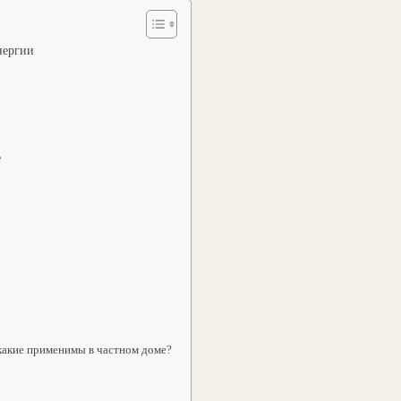
нергии
вод
е
 какие применимы в частном доме?