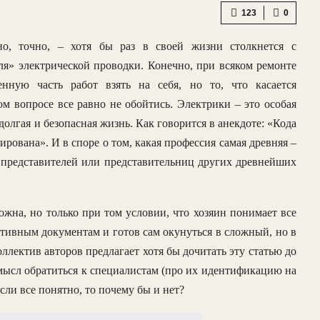
123
0
о, точно, – хотя бы раз в своей жизни столкнется с
ля» электрической проводки. Конечно, при всяком ремонте
енную часть работ взять на себя, но то, что касается
ом вопросе все равно не обойтись. Электрики – это особая
долгая и безопасная жизнь. Как говорится в анекдоте: «Кода
рована». И в споре о том, какая профессия самая древняя –
не представителей или представительниц других древнейших
жна, но только при том условии, что хозяин понимает все
тивным документам и готов сам окунуться в сложный, но в
ллектив авторов предлагает хотя бы дочитать эту статью до
 смысл обратиться к специалистам (про их идентификацию на
сли все понятно, то почему бы и нет?