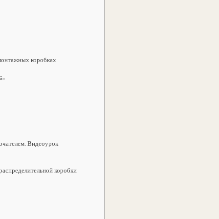
 монтажных коробках
ой»
ючателем. Видеоурок
распределительной коробки