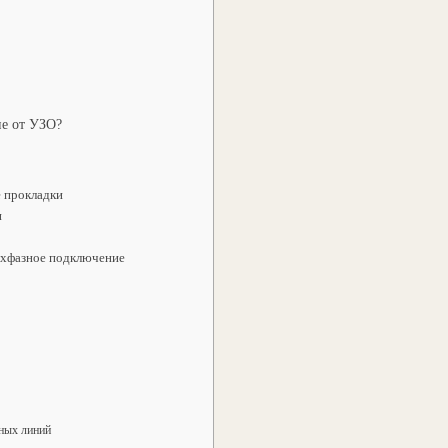
ие от УЗО?
е прокладки
и
ехфазное подключение
ьных линий