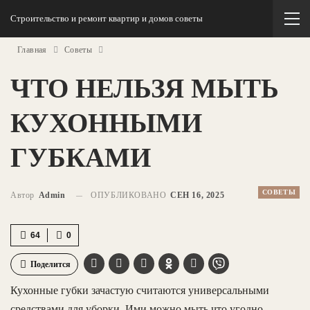
Строительство и ремонт квартир и домов советы
Главная
Советы
ЧТО НЕЛЬЗЯ МЫТЬ
КУХОННЫМИ
ГУБКАМИ
СОВЕТЫ
Автор
Admin
ОПУБЛИКОВАНО
СЕН 16, 2025
64
0
Поделится
Кухонные губки зачастую считаются универсальными
средствами для уборки. Ими можно мыть что угодно —