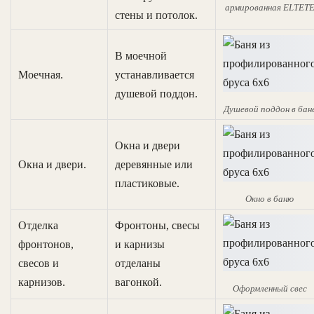
армированная ELTET
стены и потолок.
В моечной
Моечная.
устанавливается
душевой поддон.
Душевой поддон в бан
Окна и двери
Окна и двери.
деревянные или
пластиковые.
Окно в баню
Отделка
Фронтоны, свесы
фронтонов,
и карнизы
свесов и
отделаны
карнизов.
вагонкой.
Оформленный свес