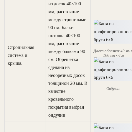
из досок 40×100
мм, расстояние
между стропилами
90 см. Балки
потолка 40×100
мм, расстояние
Стропильная
Доска обрезная 40 мм 
между балками 90
система и
100 мм х 6 м
см. Обрешетка
крыша.
сделана из
необрезных досок
толщиной 20 мм. В
Ондулин
качестве
кровельного
покрытия выбран
ондулин.