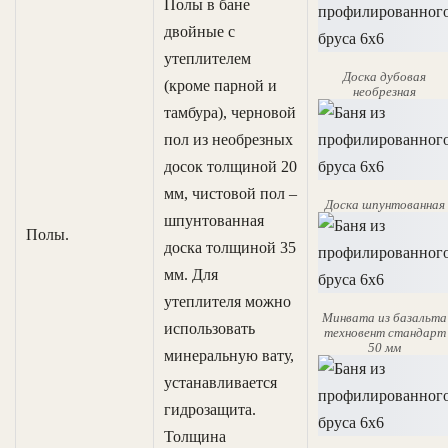
Полы в бане
двойные с
утеплителем
Доска дубовая
(кроме парной и
необрезная
тамбура), черновой
пол из необрезных
досок толщиной 20
мм, чистовой пол –
Доска шпунтованная
шпунтованная
Полы.
доска толщиной 35
мм. Для
утеплителя можно
Минвата из базальта
использовать
техновент стандарт
50 мм
минеральную вату,
устанавливается
гидрозащита.
Толщина