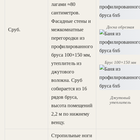
лагами ≈80
сантиметров.
Фасадные стены и
Доска обрезная
Сруб.
межкомнатные
перегородки из
профилированного
бруса 100×150 мм,
Брус 100×150 мм
утеплитель из
джутового
волокна. Сруб
собирается из 16
рядов бруса,
Джутовый
утеплитель
высота помещений
2,2 м по нижнему
венцу.
Стропильные ноги