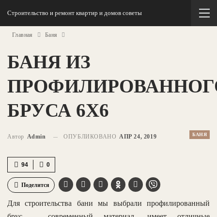
Строительство и ремонт квартир и домов советы
Главная
Баня
БАНЯ ИЗ
ПРОФИЛИРОВАННОГ
БРУСА 6Х6
БАНЯ
Автор
Admin
ОПУБЛИКОВАНО
АПР 24, 2019
94
0
Поделится
Для строительства бани мы выбрали профилированный
брус – современный материал, имеет отличные