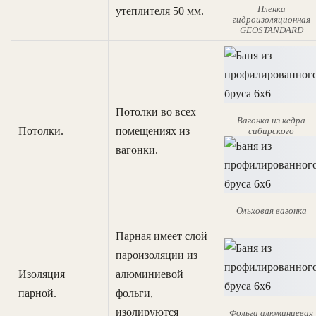
Пленка
утеплителя 50 мм.
гидроизоляционная
GEOSTANDARD
Потолки во всех
Вагонка из кедра
Потолки.
помещениях из
сибирского
вагонки.
Ольховая вагонка
Парная имеет слой
пароизоляции из
Изоляция
алюминиевой
парной.
фольги,
изолируются
Фольга алюминиевая